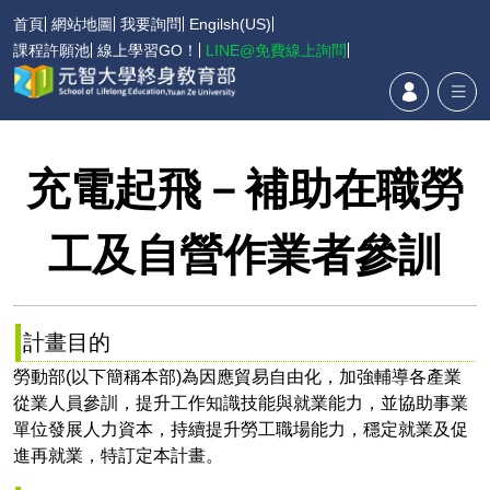
首頁
網站地圖
我要詢問
Engilsh(US)
課程許願池
線上學習GO！
LINE@免費線上詢問
充電起飛－補助在職勞
工及自營作業者參訓
計畫目的
勞動部(以下簡稱本部)為因應貿易自由化，加強輔導各產業
從業人員參訓，提升工作知識技能與就業能力，並協助事業
單位發展人力資本，持續提升勞工職場能力，穩定就業及促
進再就業，特訂定本計畫。