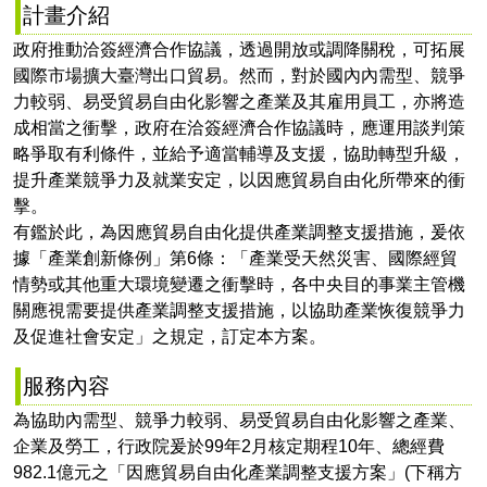
計畫介紹
政府推動洽簽經濟合作協議，透過開放或調降關稅，可拓展
國際市場擴大臺灣出口貿易。然而，對於國內內需型、競爭
力較弱、易受貿易自由化影響之產業及其雇用員工，亦將造
成相當之衝擊，政府在洽簽經濟合作協議時，應運用談判策
略爭取有利條件，並給予適當輔導及支援，協助轉型升級，
提升產業競爭力及就業安定，以因應貿易自由化所帶來的衝
擊。
有鑑於此，為因應貿易自由化提供產業調整支援措施，爰依
據「產業創新條例」第6條：「產業受天然災害、國際經貿
情勢或其他重大環境變遷之衝擊時，各中央目的事業主管機
關應視需要提供產業調整支援措施，以協助產業恢復競爭力
及促進社會安定」之規定，訂定本方案。
服務內容
為協助內需型、競爭力較弱、易受貿易自由化影響之產業、
企業及勞工，行政院爰於99年2月核定期程10年、總經費
982.1億元之「因應貿易自由化產業調整支援方案」(下稱方