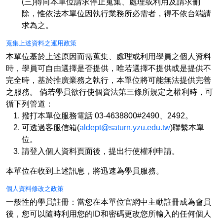
(三)得向本單位請求停止蒐集、處理或利用及請求刪
除，惟依法本單位因執行業務所必需者，得不依台端請
求為之。
蒐集上述資料之運用政策
本單位基於上述原因而需蒐集、處理或利用學員之個人資料
時，學員可自由選擇是否提供，唯若選擇不提供或是提供不
完全時，基於推廣業務之執行，本單位將可能無法提供完善
之服務。 倘若學員欲行使個資法第三條所規定之權利時，可
循下列管道：
撥打本單位服務電話 03-4638800#2490、2492。
可透過客服信箱(
aldept@saturn.yzu.edu.tw
)聯繫本單
位。
請登入個人資料頁面後，提出行使權利申請。
本單位在收到上述訊息，將迅速為學員服務。
個人資料修改之政策
一般性的學員註冊：當您在本單位官網中主動註冊成為會員
後，您可以隨時利用您的ID和密碼更改您所輸入的任何個人