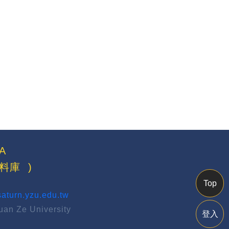
A
料庫
)
Top
aturn.yzu.edu.tw
uan Ze University
登入