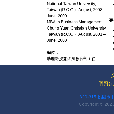
National Taiwan University,
Taiwan (R.O.C.) , August, 2003 –
June, 2009
專
MBA in Business Management,
Chung Yuan Christian University,
Taiwan (R.O.C.) , August, 2001 –
June, 2003
職位：
助理教授兼終身教育部主任
個資法
320-315 桃園
Copyright © 2023