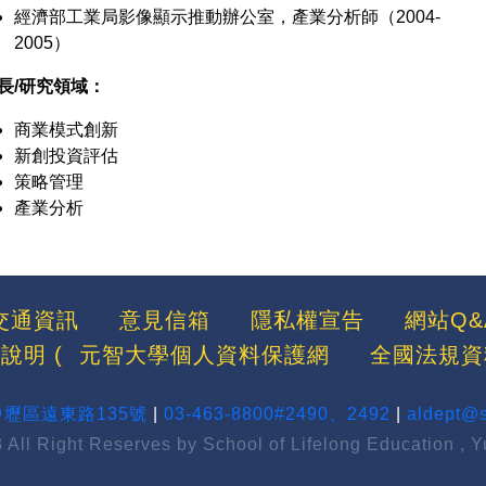
經濟部工業局影像顯示推動辦公室，產業分析師（2004-
2005）
長/研究領域：
商業模式創新
新創投資評估
策略管理
產業分析
交通資訊
意見信箱
隱私權宣告
網站Q&
說明 (
元智大學個人資料保護網
全國法規資
市中壢區遠東路135號
|
03-463-8800#2490、2492
|
aldept@s
 All Right Reserves by School of Lifelong Education , Y