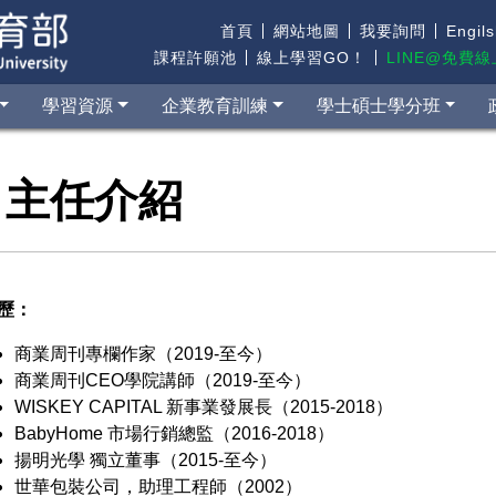
首頁
網站地圖
我要詢問
Engil
課程許願池
線上學習GO！
LINE@免費
學習資源
企業教育訓練
學士碩士學分班
主任介紹
歷：
商業周刊專欄作家（2019-至今）
商業周刊CEO學院講師（2019-至今）
WISKEY CAPITAL 新事業發展長（2015-2018）
BabyHome 市場行銷總監（2016-2018）
揚明光學 獨立董事（2015-至今）
世華包裝公司，助理工程師（2002）