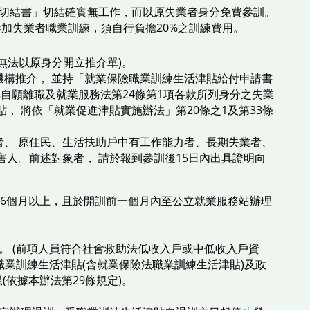
切結書」切結確實無工作，而以原失業者身分免費參訓。
加失業者職業訓練，須自行負擔20%之訓練費用。
無法以原身分開立推介單)。
構推介， 並持「就業保險職業訓練生活津貼給付申請書
非自願離職及就業服務法第24條第1項各款所列身分之失業
， 將依「就業促進津貼實施辦法」第20條之1及第33條
、 原住民、生活扶助戶中有工作能力者、長期失業者、
人。前述對象者， 請於報到參訓後15日內出具證明向
滿6個月以上，且於開訓前一個月內至公立就業服務站辦理
 (前項人員符合社會救助法低收入戶或中低收入戶資
職業訓練生活津貼(含就業保險法職業訓練生活津貼)及政
依據本辦法第29條規定)。