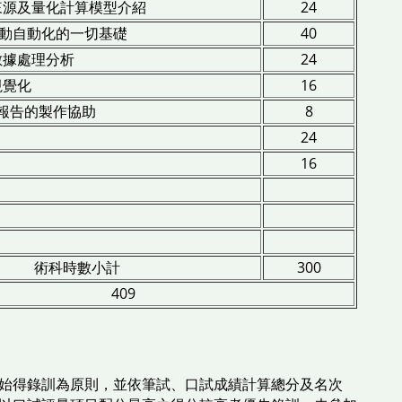
來源及量化計算模型介紹
24
-啟動自動化的一切基礎
40
數據處理分析
24
視覺化
16
SG報告的製作協助
8
24
16
術科時數小計
300
409
始得錄訓為原則，並依筆試、口試成績計算總分及名次