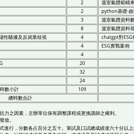
2
溫室氣體範疇
2
python基礎
3
溫室氣體資料
8
溫室氣體資料
場性騷擾及反就業歧視
4
chatgpt對E
4
ESG實戰案例
4
G
20
32
24
時數小計
109
總時數合計
不可抗力之因素，主辦單位保有調整課程或更換講師之權利。
天發放。
式進行，分數各占百分之五十。筆試及口試總成績達六十分以上