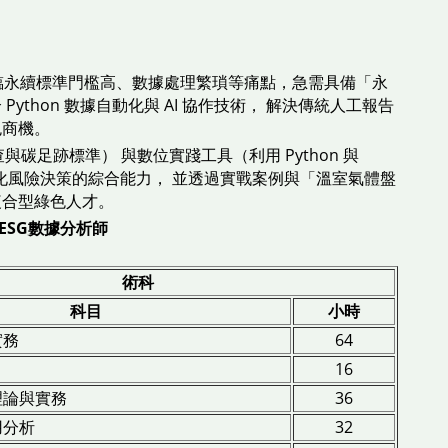
面臨永續標準門檻高、數據處理繁瑣等痛點，急需具備「永
hon 數據自動化與 AI 協作技術， 解決傳統人工報告
色商機。
與碳足跡標準） 與數位實踐工具（利用 Python 與
量化風險決策的綜合能力， 並透過實戰案例與「溫室氣體盤
複合型綠色人才。
SG數據分析師
術科
科目
小時
實務
64
16
理論與實務
36
用分析
32