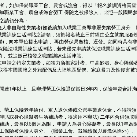
者，如加保於職業工會、農會或漁會，得以「報名參訓資格審查
加職業工會、農會或漁會勞工 保險之被保險人，比照一般國民參
之請領分為：
險人非自願性失業者(如後續加入職業工會即非屬失業勞工身分，
職業訓練生活津貼之請領，須於報名截止日前經由公立就業服務機
聯)，向本單位提出申請， 再由勞保局審核、逕發。如同時具有
保險法職業訓練生活津貼，若未優先申請就保法職業訓練生活津貼
銷， 並追繳已核發之職業訓練生活津貼。
法申請之特定失業者，如獨力負擔家計者、中高齡者、身心障礙者
未取得本國國籍之外籍配偶及大陸地區配偶、家庭暴力及性侵害被害
間達1年以上，且辦理勞工保險退保當日3年內，保險年資合計
、勞工保險老年給付、軍人退休俸或公營事業退休金，不得請領。
津貼或身心障礙者生活補助者，得適用本辦法) 二年內合併領取
助，最長以6個月為限， 申請人為身心障礙者，最長以1年為限(
工保險被保險人身分。（職業工會、裁減續保與農漁保除外）。