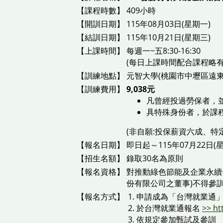
【課程時數】
409小時
【開訓日期】
115年08月03日(星期一)
【結訓日期】
115年10月21日(星期三)
【上課時間】
每週一~五8:30-16:30
(每日上課時間配合課程略
【訓練地點】
元智大學(桃園市中壢區遠東路
【訓練費用】
9,038元
凡曾經投過勞保者，
具特殊身份者，於課
(非自願:投保薪資六成、特定身份
【報名日期】
即日起～115年07月22日(
【招生名額】
錄取30名為原則
【報名資格】
對推動綠色節能及企業永續
份有限公司之董事)不得參
【報名方式】
申請成為「台灣就業通」
於台灣就業通報名
>> ht
依規定參加甄試及參訓