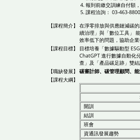
報到前繳交訓練自付額
課程洽詢： 03-463-880
【課程簡介】
在淨零排放與供應鏈減碳的
續治理」與「數位工具」 能
效率低下的問題，協助企業
【課程目標】
目標培養「數據驅動型 ESG
ChatGPT 進行數據自
查」及「產品碳足跡」雙結
【職缺發展】
碳審計師、碳管理顧問、能
【課程大綱】
開訓
結訓
班會
資通訊發展趨勢