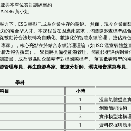
，並與本單位簽訂訓練契約
0#2486 黃小姐
壓力下，ESG 轉型已成為企業生存的關鍵。 然而，現今企業
力的複合型人才。本課程旨在因應此需求，將國際盤查標準結合 Pyt
從被動符合法規轉為自動化、數據化的智慧永續管理， 搶佔綠
 專家」，核心亮點在於結合永續治理理論（如 ISO 溫室氣體盤查
動化分析及報告撰寫）。 學員將具備從能源管理、節能技術評估到
訓證書，成為能協助企業精準對標國際標準、 落實低碳轉型的
源管理專員、再生能源專家、數據分析師、環境報告撰寫專員、E
學科
科目
小時
1
溫室氣體盤查
1
創新節能技術
3
實作模型建構
1
資料挖掘與應