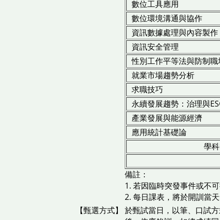
數位工具應用
數位環境溝通與協作
資訊數據處理與內容製作
資訊安全管理
性別工作平等法與防制職
就業市場趨勢分析
求職技巧
永續發展趨勢：治理與ES
產業發展與能源經濟
應用統計基礎論
學科
備註：
1. 若因臨時突發事件或
2. 每日課表，將於開訓當
【甄選方式】
於甄試當日，以筆、口試方