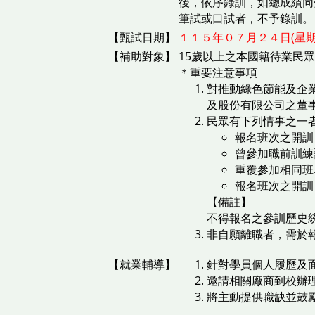
後，依序錄訓，如總成績同
筆試或口試者，不予錄訓。
【甄試日期】
１１５年０７月２４日(星期
【補助對象】
15歲以上之本國籍待業民眾
＊重要注意事項
對推動綠色節能及企
及股份有限公司之董事
民眾有下列情事之一
報名班次之開訓
曾參加職前訓練
重覆參加相同班
報名班次之開訓
【備註】
不得報名之參訓歷史
非自願離職者，需於
【就業輔導】
針對學員個人履歷及
邀請相關廠商到校辦
將主動提供職缺並鼓