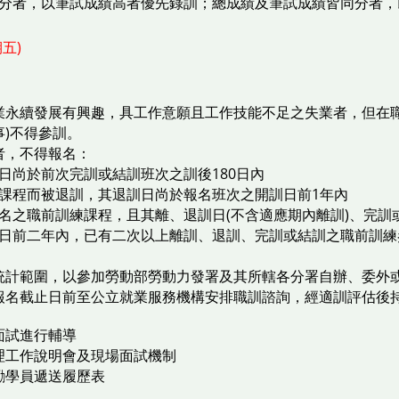
分者，以筆試成績高者優先錄訓；總成績及筆試成績皆同分者，
五)
業永續發展有興趣，具工作意願且工作技能不足之失業者，但在職
)不得參訓。
者，不得報名：
日尚於前次完訓或結訓班次之訓後180日內
課程而被退訓，其退訓日尚於報名班次之開訓日前1年內
名之職前訓練課程，且其離、退訓日(不含適應期內離訓)、完訓
日前二年內，已有二次以上離訓、退訓、完訓或結訓之職前訓練參
統計範圍，以參加勞動部勞動力發署及其所轄各分署自辦、委外
報名截止日前至公立就業服務機構安排職訓諮詢，經適訓評估後
面試進行輔導
理工作說明會及現場面試機制
勵學員遞送履歷表