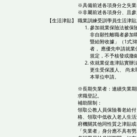
※具備前述各項身分之失業
※非屬前述各項身分、且參
【生活津貼】
職業訓練受訓學員生活津貼
參加就業保險法被保
非自願性離職者參加
暨給附收據」（1式3
者， 應優先申請就業
規定，不予核發或撤
依就業促進津貼實辦
更生受保護人、 尚
本單位申請。
※長期失業者：連續失業期
求職登記。
補助限制：
領取公教人員保險養老給付
格、領取中低收入老人生活
府機關其他同性質之津貼或補
「失業者」身分應不具有勞