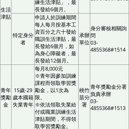
練生活津貼」，最
長發給6個月。
生活
津貼
申請人於訓練期間
每人每月按基本工
身分審核相關詢
資百分之六十發給
特定身分
承辦
問
職訓生活津貼，最
者
單位
03-
長發給6個月，如
4855368#1514
為身心障礙者，最
長發給12個月。
每月8,000元
※青年因參加訓練
課程而領取學習獎
青年獎勵金分署
青年
15歲-29
勵金，以1次為
桃竹
負責承辦
獎勵
歲本國籍
限。
苗分
03-
金
失業青年
※依法領取失業給
署
4855368#1513
付或職業訓練生活
津貼期間，不得領
取學習獎勵金。