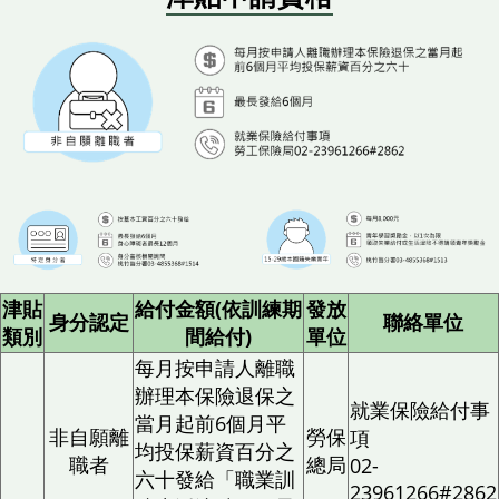
津貼
給付金額(依訓練期
發放
身分認定
聯絡單位
類別
間給付)
單位
每月按申請人離職
辦理本保險退保之
就業保險給付事
當月起前6個月平
非自願離
勞保
項
均投保薪資百分之
職者
總局
02-
六十發給「職業訓
23961266#2862