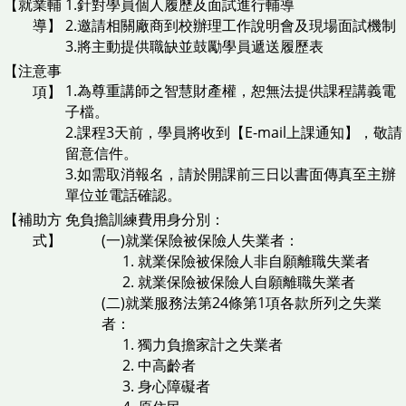
【就業輔
1.針對學員個人履歷及面試進行輔導
導】
2.邀請相關廠商到校辦理工作說明會及現場面試機制
3.將主動提供職缺並鼓勵學員遞送履歷表
【注意事
1.為尊重講師之智慧財產權，恕無法提供課程講義電
項】
子檔。
2.課程3天前，學員將收到【E-mail上課通知】，敬請
留意信件。
3.如需取消報名，請於開課前三日以書面傳真至主辦
單位並電話確認。
【補助方
免負擔訓練費用身分別：
式】
(一)就業保險被保險人失業者：
就業保險被保險人非自願離職失業者
就業保險被保險人自願離職失業者
(二)就業服務法第24條第1項各款所列之失業
者：
獨力負擔家計之失業者
中高齡者
身心障礙者