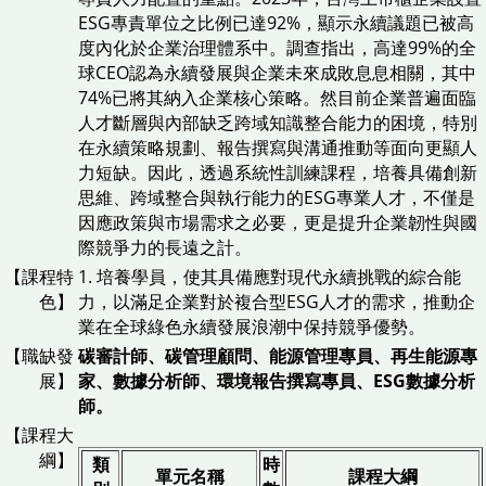
ESG專責單位之比例已達92%，顯示永續議題已被高
度內化於企業治理體系中。調查指出，高達99%的全
球CEO認為永續發展與企業未來成敗息息相關，其中
74%已將其納入企業核心策略。然目前企業普遍面臨
人才斷層與內部缺乏跨域知識整合能力的困境，特別
在永續策略規劃、報告撰寫與溝通推動等面向更顯人
力短缺。因此，透過系統性訓練課程，培養具備創新
思維、跨域整合與執行能力的ESG專業人才，不僅是
因應政策與市場需求之必要，更是提升企業韌性與國
際競爭力的長遠之計。
【課程特
1. 培養學員，使其具備應對現代永續挑戰的綜合能
色】
力，以滿足企業對於複合型ESG人才的需求，推動企
業在全球綠色永續發展浪潮中保持競爭優勢。
【職缺發
碳審計師、碳管理顧問、能源管理專員、再生能源專
展】
家、數據分析師、環境報告撰寫專員、ESG數據分析
師。
【課程大
綱】
類
時
單元名稱
課程大綱