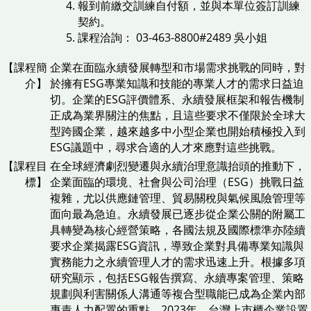
報到前繳交訓練自付額，並與本單位簽訂訓練
契約。
課程洽詢： 03-463-8800#2489 吳小姐
【課程簡
企業在面臨永續發展轉型和市場需求挑戰的同時，對
介】
於擁有ESG專業知識和技能的專業人才的需求日益迫
切。企業的ESG評價體系、永續發展框架和報告機制
正成為業界關注的焦點，且這些要求不僅限於全球大
型跨國企業，越來越多中小型企業也開始積極投入到
ESG議題中，尋求合適的人才來應對這些挑戰。
【課程目
在全球經濟劇烈變遷與永續治理意識抬頭的推動下，
標】
企業面臨的環境、社會與公司治理（ESG）挑戰日益
複雜，尤以供應鏈管理、貿易關稅與氣候風險管理等
面向最為急迫。永續發展已逐步從企業公關的附屬工
具轉變為核心經營策略，各國法規及國際標準亦陸續
要求企業揭露ESG資訊，導致企業對具備專業知識與
實務能力之永續管理人才的需求迅速上升。根據多項
研究顯示，包括ESG報告撰寫、永續專案管理、策略
規劃與利害關係人溝通等複合型職能已成為企業內部
專責人力配置的重點。2023年，台灣上市櫃企業設置