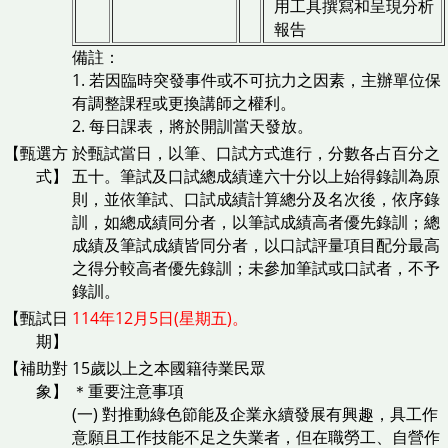
用工具撰寫和呈現分析
報告
備註：
1. 若因臨時突發事件或不可抗力之因素，主辦單位保
有調整課程或更換講師之權利。
2. 每日課表，將於開訓當天發放。
【甄選方
於甄試當日，以筆、口試方式進行，分數各占百分之
式】
五十。筆試及口試總成績達六十分以上始得錄訓為原
則，並依筆試、口試成績計算總分及名次後，依序錄
訓，如總成績同分者，以筆試成績高者優先錄訓；總
成績及筆試成績皆同分者，以口試評量項目配分最高
之得分較高者優先錄訓；未參加筆試或口試者，不予
錄訓。
【甄試日
114年12月5日(星期五)。
期】
【補助對
15歲以上之本國籍待業民眾
象】
＊重要注意事項
(一) 對推動綠色節能及企業永續發展有興趣，具工作
意願且工作技能不足之失業者，但在職勞工、自營作