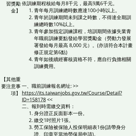
依訓練期程核給每月8千元，最高9萬6千元。
習獎勵
青年每月訓練總時數應達100小時以上。
金】
青年於訓練期間未到課之時數，不得達全期訓
練總時數10%以上。
青年參加指定訓練課程，培訓期間依據失業青
年職前訓練要點發給學習獎勵金（勞動力發展
署發給每月最高 8,000 元）。(亦須符合本計畫
修正規定第6點)
青年如後續經審核資格不符，應自行負擔相關
訓練費用。
【其他重
一、職前訓練報名網址: >>
要注意事
https://its.taiwanjobs.gov.tw/Course/Detail?
項】
ID=158178
<<
二、報到時需繳交資料：
身分證正反面影本一份。
繳交1吋照片1張。
勞工保險被保險人投保明細表1份(請帶身分
證、印章至當地勞保局申請)。