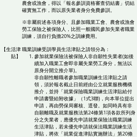
農會或漁會，得以「報名參訓資格審查切結書」切結
確實無工作，而以原失業者身分免費參訓。
※非屬前述各項身分、且參加職業工會、農會或漁會
勞工保險之被保險人，比照一般國民參加失業者職業
訓練，須自行負擔20%之訓練費用。
【生活津
職業訓練受訓學員生活津貼之請領分為：
貼】
參加就業保險法被保險人非自願性失業者(如後
續加入職業工會即非屬失業勞工身分，無法以
原身分開立推介單)。
非自願性離職者參加職業訓練生活津貼之請
領，須於報名截止日前經由公立就業服務機構
推介，並持「就業保險職業訓練生活津貼給付
申請書暨給附收據」（1式3聯)，向本單位提出
申請，再由勞保局審核、逕發。如同時具有非
自願離職及就業服務法第24條第1項各款所列身
分之失業者，應優先申請就業保險法職業訓練
生活津貼，若未優先申請就保法職業訓練生活
津貼，將依「就業促進津貼實施辦法」第20條