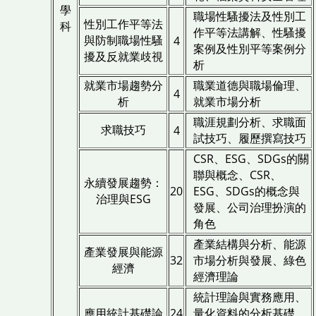
學
職場性騷擾法及性別工
性別工作平等法
科
作平等法講解、性騷擾
與防制職場性騷
4
案例及性別平等案例分
擾及反就業歧視
析
就業市場趨勢分
職業道德與職場倫理、
4
析
就業市場分析
職涯規劃分析、求職面
求職技巧
4
試技巧、履歷撰寫技巧
CSR、ESG、SDGs的關
聯與概念、CSR、
永續發展趨勢：
20
ESG、SDGs的概念與
治理與ESG
發展、公司治理扮演的
角色
產業結構與分析、能源
產業發展與能源
32
市場分析與發展、綠色
經濟
經濟理論
統計理論與實務應用、
應用統計基礎論
24
量化資料的分析基礎、