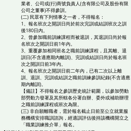
業者、公司或(行)商號負責人(含有限公司及股份有限
公司之董事)不得參訓。
(二) 民眾有下列情事之一者，不得報名：
1、報名班次之開訓日尚於前次完訓或結訓班次之訓
後180日內。
2、曾參加職前訓練課程而被退訓，其退訓日尚於報
名班次之開訓日前1年內。
3、重覆參加相同班名之職前訓練課程，且其離、退
訓日(不含適應期內離訓)、完訓或結訓日尚於報名班
次之開訓日前3年內。
4、報名班次之開訓日前二年內，已有二次以上離
訓、退訓、完訓或結訓之職前訓練參訓紀錄(不含適應
期內離訓)。
【備註】不得報名之參訓歷史統計範圍，以參加勞動
部勞動力發署及其所轄各分署自辦、委外或補助辦理
之職前訓練課程或班次為限。
(三) 非自願離職者，需於報名截止日前至公立就業服
務機構安排職訓諮詢，經適訓評估後持該機構開立之
「職業訓練推介單」報名。