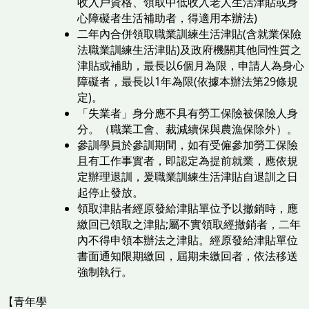
收入戶資格、領取中低收入老人生活津貼或身
心障礙者生活補助者，得適用本辦法)
二年內合併領取職業訓練生活津貼(含就業保險
法職業訓練生活津貼)及政府機關其他同性質之
津貼或補助，最長以6個月為限，申請人為身心
障礙者，最長以1年為限(依據本辦法第29條規
定)。
「失業者」身分應不具有勞工保險被保險人身
分。（職業工會、裁減續保與農漁保除外）。
參訓學員於參訓期間，如有受僱參加勞工保險
且有工作事實者，即認定為提前就業，應依規
定辦理退訓，爰職業訓練生活津貼自退訓之日
起停止發放。
領取津貼者經原發給津貼單位予以撤銷時，應
繳回已領取之津貼;屬不實領取經撤銷者，二年
內不得申領本辦法之津貼。經原發給津貼單位
書面通知限期繳回，屆期未繳回者，依法移送
強制執行。
【青年學